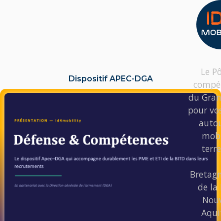
Le Pô
Dispositif APEC-DGA
compét
du Gran
LIRE L'ACTU
pour vos
autou
mobi
terre
Bretagn
de la 
Nouv
Aqui