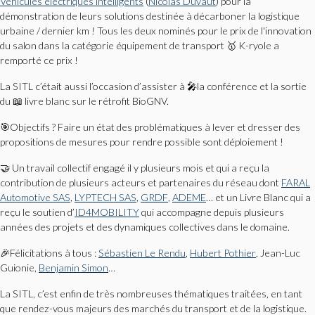
Véhicules électriques intelligents
(
Nicolas Duvaut
) pour la
démonstration de leurs solutions destinée à décarboner la logistique
urbaine / dernier km ! Tous les deux nominés pour le prix de l'innovation
du salon dans la catégorie équipement de transport 🥇 K-ryole a
remporté ce prix !
La SITL c’était aussi l’occasion d’assister à 🎤la conférence et la sortie
du 📖 livre blanc sur le rétrofit BioGNV.
🎯Objectifs ? Faire un état des problématiques à lever et dresser des
propositions de mesures pour rendre possible sont déploiement !
🤝 Un travail collectif engagé il y plusieurs mois et qui a reçu la
contribution de plusieurs acteurs et partenaires du réseau dont
FARAL
Automotive SAS
,
LYPTECH SAS
,
GRDF
,
ADEME
… et un Livre Blanc qui a
reçu le soutien d’
ID4MOBILITY
qui accompagne depuis plusieurs
années des projets et des dynamiques collectives dans le domaine.
🎉Félicitations à tous :
Sébastien Le Rendu
,
Hubert Pothier
, Jean-Luc
Guionie,
Benjamin Simon
…
La SITL, c’est enfin de très nombreuses thématiques traitées, en tant
que rendez-vous majeurs des marchés du transport et de la logistique.