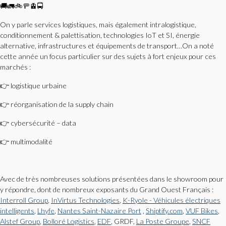
🚚🚛🚲🚥🚊🚍
On y parle services logistiques, mais également intralogistique,
conditionnement & palettisation, technologies IoT et SI, énergie
alternative, infrastructures et équipements de transport…On a noté
cette année un focus particulier sur des sujets à fort enjeux pour ces
marchés :
👉 logistique urbaine
👉 réorganisation de la supply chain
👉 cybersécurité – data
👉 multimodalité
Avec de très nombreuses solutions présentées dans le showroom pour
y répondre, dont de nombreux exposants du Grand Ouest Français :
Interroll Group
,
InVirtus Technologies
,
K-Ryole - Véhicules électriques
intelligents
,
Lhyfe
,
Nantes Saint-Nazaire Port
,
Shiptify.com
,
VUF Bikes
,
Alstef Group
,
Bolloré Logistics
,
EDF
, GRDF,
La Poste Groupe
,
SNCF