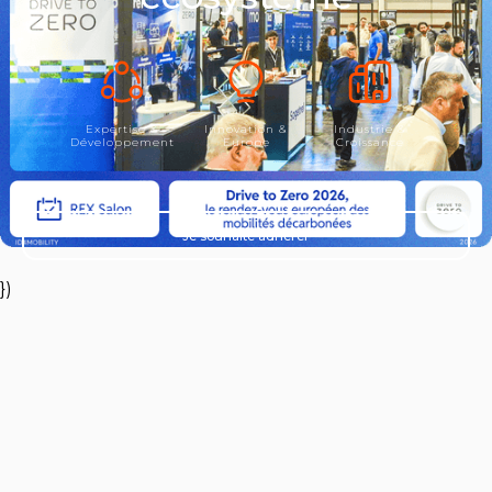
Expertise &
Innovation &
Industrie &
Développement
Europe
Croissance
Je souhaite adhérer
})