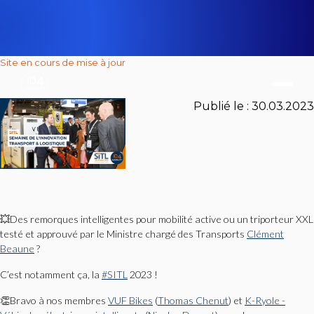
Site en cours de mise à jour
Publié le :
30.03.2023
💥Des remorques intelligentes pour mobilité active ou un triporteur XXL
testé et approuvé par le Ministre chargé des Transports
Clément
Beaune
?
C’est notamment ça, la
#SITL
2023 !
👏Bravo à nos membres
VUF Bikes
(
Thomas Chenut
) et
K-Ryole -