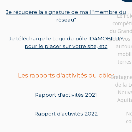
Je récupère la signature de mail "membre du
Le Pôl
réseau"
compéti
du Grand
pour vos 
Je télécharge le Logo du pôle ID4MOBILITY
autour
pour le placer sur votre site, etc
mobil
terres
Les rapports d'activités du pôle :
Bretagne
de la L
Nouve
Rapport d'activités 2021
Aquit
N
Rapport d'activités 2022
co