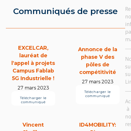
Re
Communiqués de presse
no
in
pa
ma
EXCELCAR,
Annonce de la
lauréat de
phase V des
N
l'appel à projets
pôles de
su
Campus Fablab
compétitivité
su
5G Industrielle !
Li
27 mars 2023
27 mars 2023
Télécharger le
communiqué
Télécharger le
Ac
communiqué
à
no
re
Vincent
ID4MOBILITY: