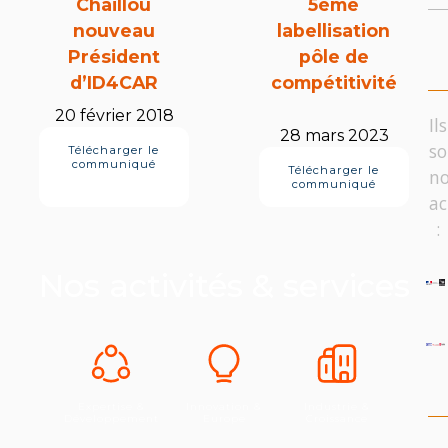
Chaillou
5ème
nouveau
labellisation
Président
pôle de
d’ID4CAR
compétitivité
20 février 2018
Ils
28 mars 2023
so
Télécharger le
communiqué
Télécharger le
no
communiqué
ac
:
Nos activités & services
Expertise &
Innovation &
Industrie &
Développement
Europe
Croissance