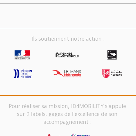
Ils soutiennent notre action :
Pour réaliser sa mission, ID4MOBILITY s'appuie
sur 2 labels, gages de l'excellence de son
accompagnement :