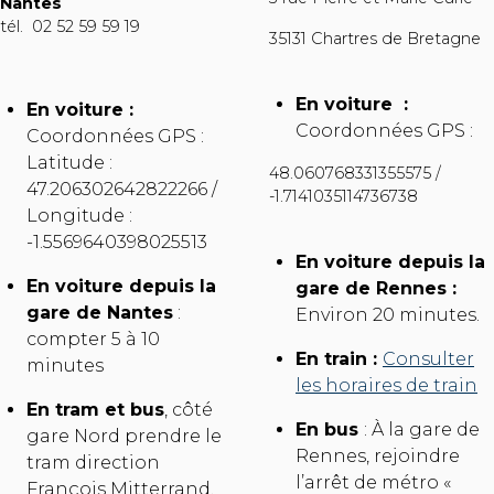
Nantes
tél. 02 52 59 59 19
35131 Chartres de Bretagne
En voiture :
En voiture :
Coordonnées GPS :
Coordonnées GPS :
Latitude :
48.060768331355575 /
47.206302642822266 /
-1.7141035114736738
Longitude :
-1.5569640398025513
En voiture depuis la
En voiture depuis la
gare de Rennes :
gare de Nantes
:
Environ 20 minutes.
compter 5 à 10
En train :
Consulter
minutes
les horaires de train
En tram et bus
, côté
En bus
: À la gare de
gare Nord prendre le
Rennes, rejoindre
tram direction
l’arrêt de métro «
François Mitterrand,