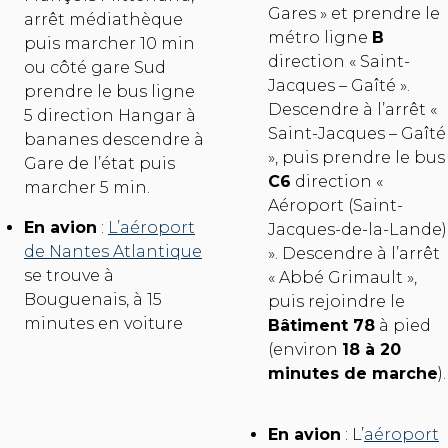
Gares » et prendre le
arrêt médiathèque
métro ligne
B
puis marcher 10 min
direction « Saint-
ou côté gare Sud
Jacques – Gaîté ».
prendre le bus ligne
Descendre à l’arrêt «
5 direction Hangar à
Saint-Jacques – Gaîté
bananes descendre à
», puis prendre le bus
Gare de l’état puis
C6
direction «
marcher 5 min.
Aéroport (Saint-
En avion
:
L’aéroport
Jacques-de-la-Lande)
de Nantes Atlantique
». Descendre à l’arrêt
se trouve à
« Abbé Grimault »,
Bouguenais, à 15
puis rejoindre le
minutes en voiture
Bâtiment 78
à pied
(environ
18 à 20
minutes de marche
).
En avion
: L’
aéroport