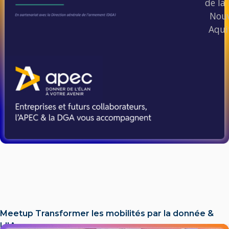
de la 
Nouv
Aqui
Meetup Transformer les mobilités par la donnée &
L'IA​