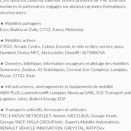
C’est aussi l’occasion de valoriser la forte présence de + de 30 de nos
membres et partenaires, engagés sur plusieurs grandes thématiques
structurantes :
🔹 Mobilités partagées
Ecov, Blablacar Daily, CITIZ, Karos, Mobicoop
🔹 Mobilités actives
CYGO, Arcade Cycles, Cykleo, Ecovelo, le vélo en libre service, pony,
Humbird, Fleeta, MFC, Abricyclette, Diwio® / ALTINNOVA
🔹 Données, billettique, information voyageurs et pilotage des mobilités
Someware, Zenbus, A1 Statistiques, Cervval, Eco-Compteur, Lumiplan,
Pysae, CITiO, Kisio
🔹 Infrastructures, aménagements et équipements de mobilité
ABRI PLUS, LuminoKrom®, Lumiplan, Novocap SARL, SCE Transport and
Logistics, setec, Bolloré Energy, EDF
🔹 Transports collectifs, ferroviaire et véhicules
TEC E MOUV, RETROFLEET, Alstom, IVECO BUS, Groupe Keolis,
Groupe SNCF, MILLA GROUP, beti - Experts Mobilité Automatisée,
RENAULT VEHICLE INNOVATION, GREYSTAL, RATP Dev