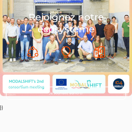
Rejoignez notre
écosystème
Expertise &
Innovation &
Industrie &
Développement
Europe
Croissance
Je souhaite adhérer
})