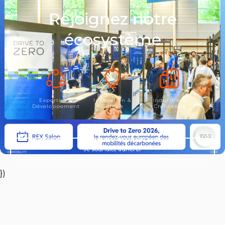
Rejoignez notre
écosystème
Expertise &
Innovation &
Industrie &
Développement
Europe
Croissance
Je souhaite adhérer
})