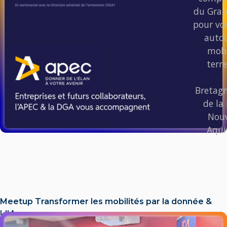
du Gran
pour vos
autou
mobi
terre
Bretagn
de la 
Nouv
Aqui
Meetup Transformer les mobilités par la donnée &
L'IA​