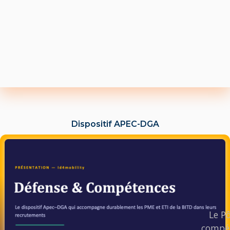
Dispositif APEC-DGA
LIRE L'ACTU
Le Pô
compét