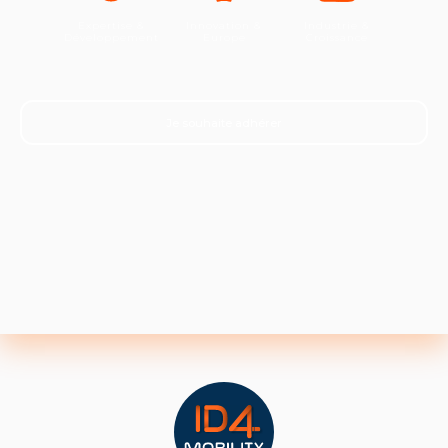
Expertise &
Innovation &
Industrie &
Développement
Europe
Croissance
Je souhaite adhérer