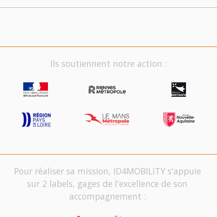
Ils soutiennent notre action :
Pour réaliser sa mission, ID4MOBILITY s'appuie
sur 2 labels, gages de l'excellence de son
accompagnement :