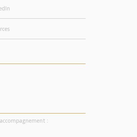
edIn
rces
on accompagnement :