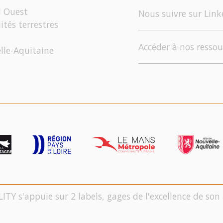
d Ouest
Nous suivre sur Link
ités terrestres
Accéder à nos ressou
elle-Aquitaine
LITY s'appuie sur 2 labels, gages de l'excellence de s