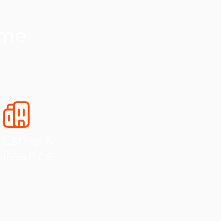
ème
ustrie &
oissance