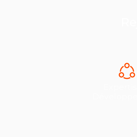
Re
Experti
Développ