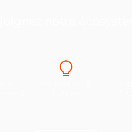
joignez notre écosyst
se &
Innovation &
Ind
ement
Europe
Cr