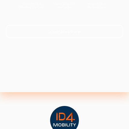
Expertise &
Innovation &
Industrie &
Développement
Europe
Croissance
Je souhaite adhérer