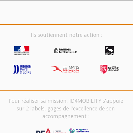
Ils soutiennent notre action :
Pour réaliser sa mission, ID4MOBILITY s'appuie
sur 2 labels, gages de l'excellence de son
accompagnement :