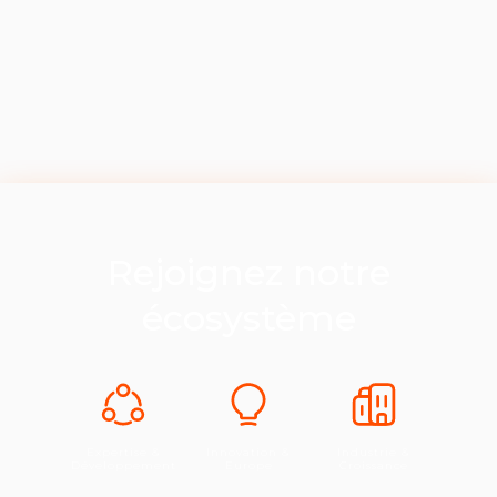
Rejoignez notre
écosystème
Expertise &
Innovation &
Industrie &
Développement
Europe
Croissance