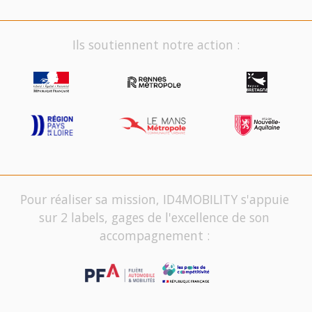
Ils soutiennent notre action :
Pour réaliser sa mission, ID4MOBILITY s'appuie
sur 2 labels, gages de l'excellence de son
accompagnement :