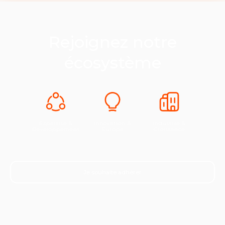
Rejoignez notre
écosystème
Expertise &
Innovation &
Industrie &
Développement
Europe
Croissance
Je souhaite adhérer