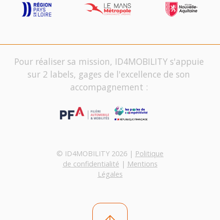
Pour réaliser sa mission, ID4MOBILITY s'appuie
sur 2 labels, gages de l'excellence de son
accompagnement :
© ID4MOBILITY 2026 |
Politique
de confidentialité
|
Mentions
Légales