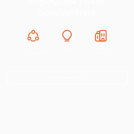
Rejoignez notre
écosystème
Expertise &
Innovation &
Industrie &
Développement
Europe
Croissance
Je souhaite adhérer