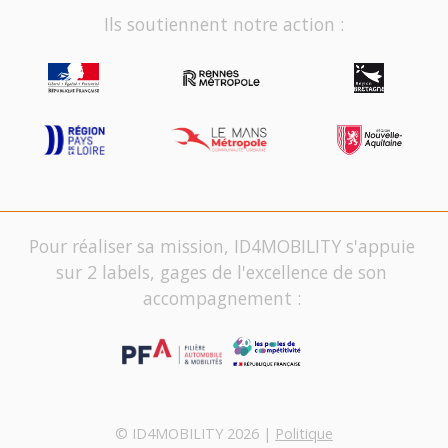
Ils soutiennent notre action :
Pour réaliser sa mission, ID4MOBILITY s'appuie
sur 2 labels, gages de l'excellence de son
accompagnement :
© ID4MOBILITY 2026 |
Politique