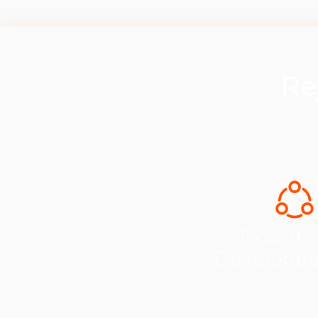
Re
Experti
Développ