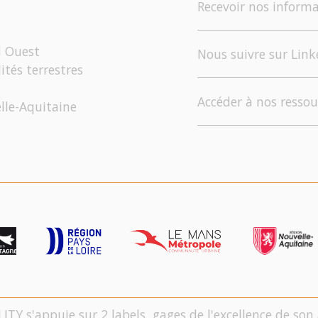
Recevoir nos informa
d Ouest
Nous suivre sur Link
ités terrestres
Accéder à nos ressou
elle-Aquitaine
LITY s'appuie sur 2 labels, gages de l'excellence de s