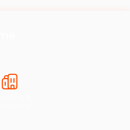
ème
ustrie &
oissance