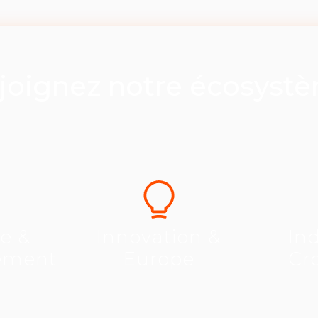
joignez notre écosyst
se &
Innovation &
Ind
ement
Europe
Cr