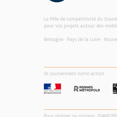
Le Pôle de compétitivité du Gran
pour vos projets autour des mobil
Bretagne · Pays de la Loire · Nouv
Ils soutiennent notre action :
Pour réaliser sa mission, ID4MOBI