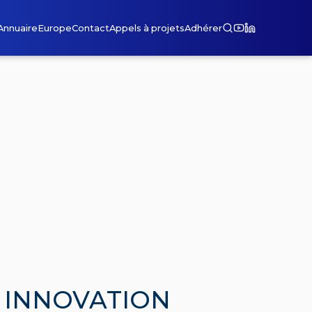
Annuaire
Europe
Contact
Appels à projets
Adhérer
 INNOVATION