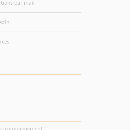
tions par mail
edIn
rces
on accompagnement :