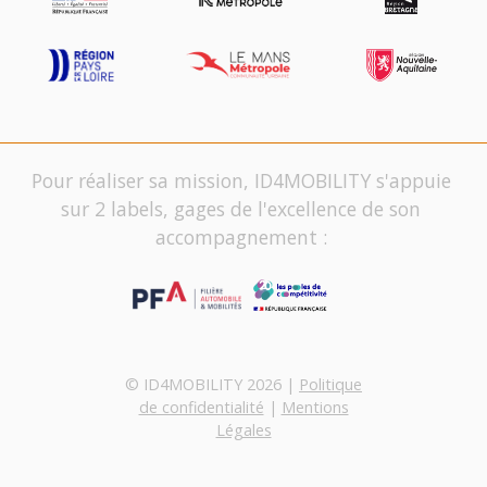
Pour réaliser sa mission, ID4MOBILITY s'appuie
sur 2 labels, gages de l'excellence de son
accompagnement :
© ID4MOBILITY 2026 |
Politique
de confidentialité
|
Mentions
Légales