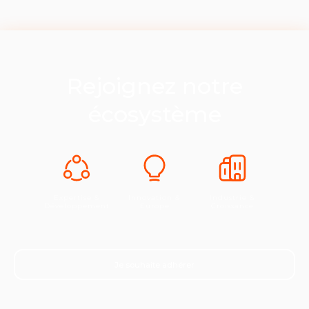
Rejoignez notre
écosystème
Expertise &
Innovation &
Industrie &
Développement
Europe
Croissance
Je souhaite adhérer