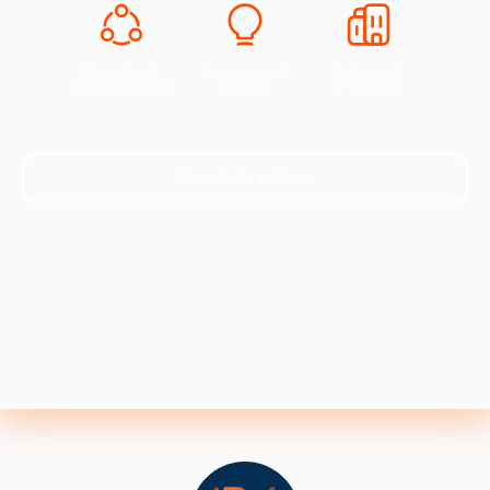
Expertise &
Innovation &
Industrie &
Développement
Europe
Croissance
Je souhaite adhérer