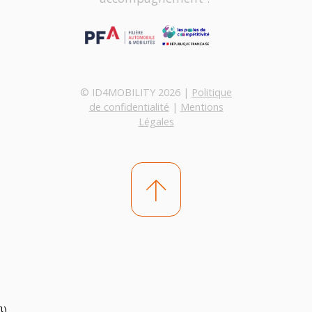
© ID4MOBILITY 2026 |
Politique
de confidentialité
|
Mentions
Légales
})