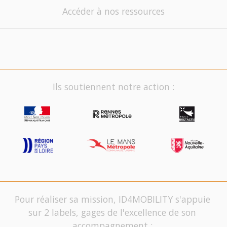
Accéder à nos ressources
Ils soutiennent notre action :
Pour réaliser sa mission, ID4MOBILITY s'appuie
sur 2 labels, gages de l'excellence de son
accompagnement :