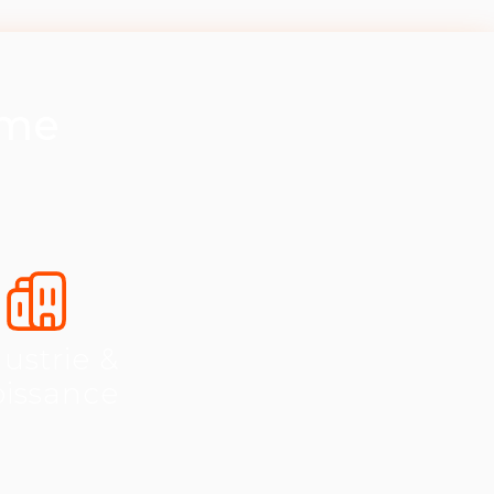
ème
ustrie &
oissance