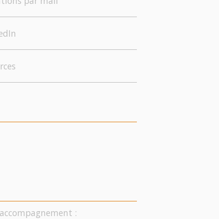
tions par mail
edIn
rces
on accompagnement :