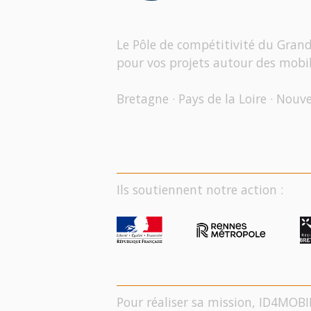
Le Pôle de compétitivité du Gran
pour vos projets autour des mobil
Bretagne · Pays de la Loire · Nouv
Ils soutiennent notre action :
Pour réaliser sa mission, ID4MOBI