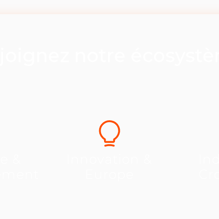
joignez notre écosyst
se &
Innovation &
Ind
ement
Europe
Cr