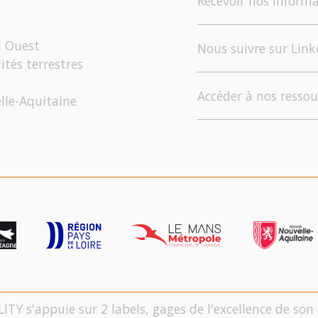
Recevoir nos informa
d Ouest
Nous suivre sur Link
ités terrestres
Accéder à nos ressou
elle-Aquitaine
LITY s'appuie sur 2 labels, gages de l'excellence de s