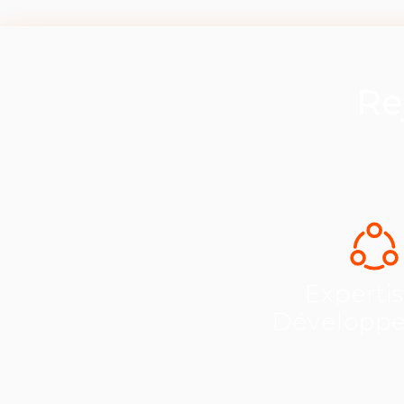
Re
Experti
Développ