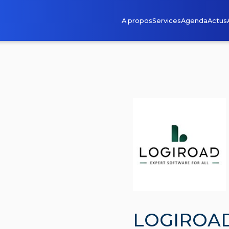
A propos
Services
Agenda
Actus
LOGIROA