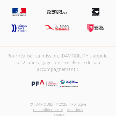
Pour réaliser sa mission, ID4MOBILITY s'appuie
sur 2 labels, gages de l'excellence de son
accompagnement :
© ID4MOBILITY 2026 |
Politique
de confidentialité
|
Mentions
Légales