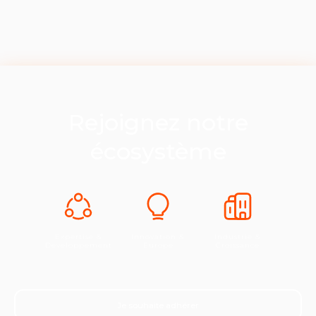
Rejoignez notre
écosystème
Expertise &
Innovation &
Industrie &
Développement
Europe
Croissance
Je souhaite adhérer