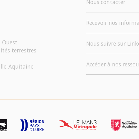
Nous contacter
Recevoir nos informa
d Ouest
Nous suivre sur Link
ités terrestres
Accéder à nos ressou
elle-Aquitaine