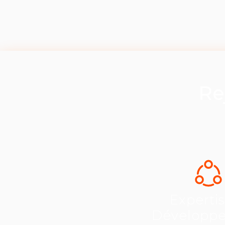
Re
Experti
Développ