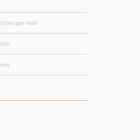
tions par mail
edIn
rces