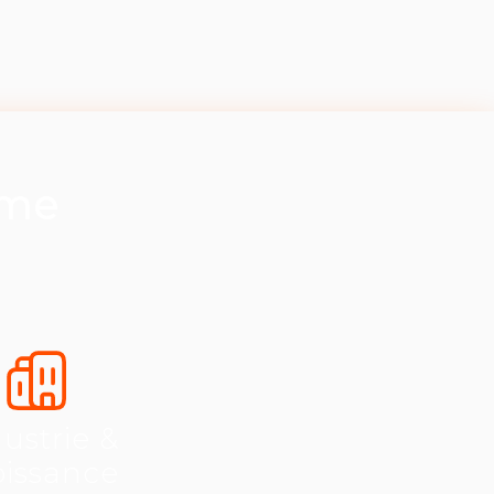
ème
ustrie &
oissance