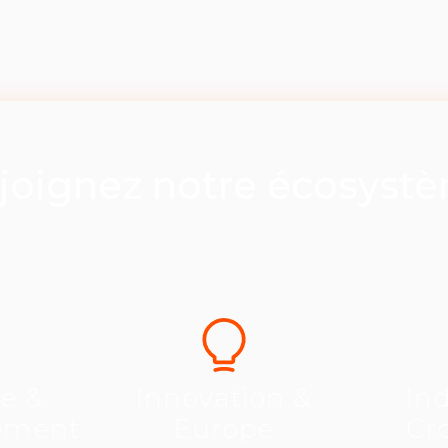
joignez notre écosyst
se &
Innovation &
Ind
ement
Europe
Cr