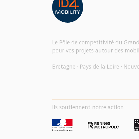
Le Pôle de compétitivité du Gran
pour vos projets autour des mobil
Bretagne · Pays de la Loire · Nouv
Ils soutiennent notre action :