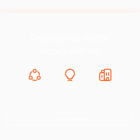
Rejoignez notre
écosystème
Expertise &
Innovation &
Industrie &
Développement
Europe
Croissance
Je souhaite adhérer