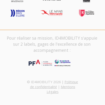
Pour réaliser sa mission, ID4MOBILITY s'appuie
sur 2 labels, gages de l'excellence de son
accompagnement :
© ID4MOBILITY 2026 |
Politique
de confidentialité
|
Mentions
Légales