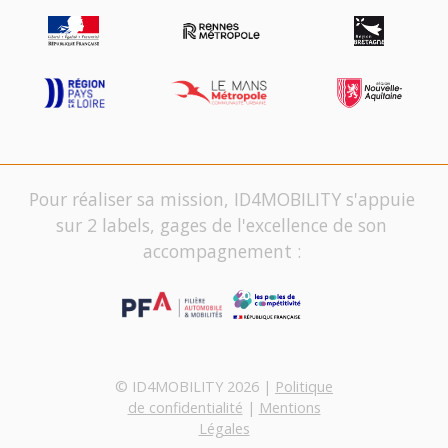
Pour réaliser sa mission, ID4MOBILITY s'appuie
sur 2 labels, gages de l'excellence de son
accompagnement :
© ID4MOBILITY 2026 |
Politique
de confidentialité
|
Mentions
Légales