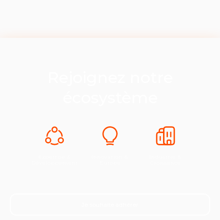
Rejoignez notre
écosystème
Expertise &
Innovation &
Industrie &
Développement
Europe
Croissance
Je souhaite adhérer