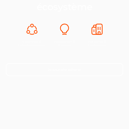
écosystème
Expertise &
Innovation &
Industrie &
Développement
Europe
Croissance
Je souhaite adhérer