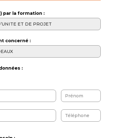
) par la formation :
nt concerné :
données :
esoin :