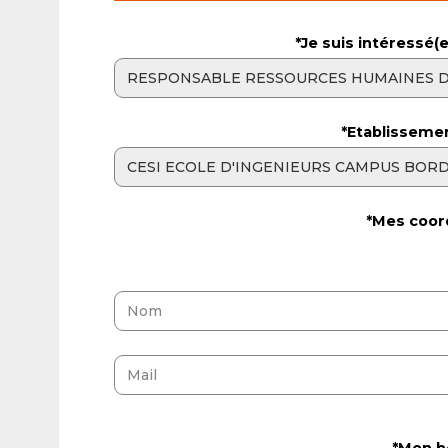
*Je suis intéressé(e
*Etablisseme
*Mes coor
*Mon b