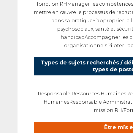
fonction RHManager les compétences, l
mettre en œuvre le processus de recru
dans sa pratiqueS’approprier la 
psychosociaux, santé et sécurité
handicapAccompagner les c
organisationnelsPiloter l'
Types de sujets recherchés / déb
types de post
Responsable Ressources HumainesRes
HumainesResponsable Administrati
mission RH/Fo
Être mis 