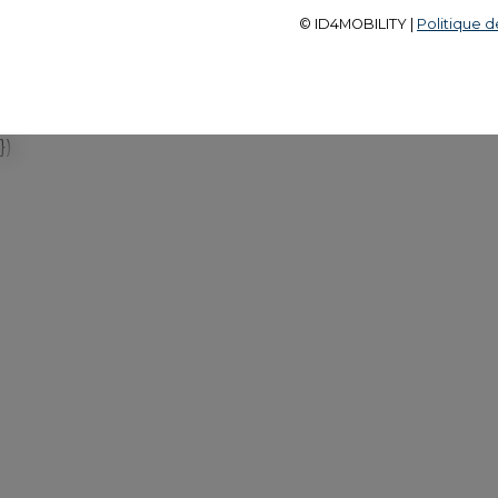
© ID4MOBILITY |
Politique d
})