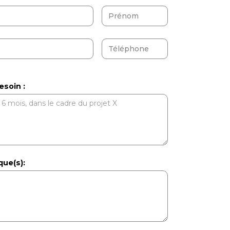
esoin :
ue(s):