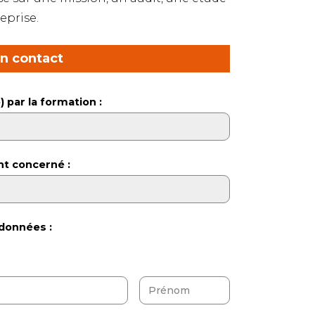
eprise.
en contact
) par la formation :
nt concerné :
données :