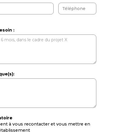
esoin :
ue(s):
atoire
nt à vous recontacter et vous mettre en
l’établissement