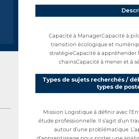
Descr
Capacité à ManagerCapacité à pilo
transition écologique et numériq
stratégieCapacité à appréhender l
chainsCapacité à mener et à s
Types de sujets recherchés / déb
types de post
Mission Logistique à définir avec l'E
étude professionnelle. Il s’agit d’un tr
autour d’une problématique. L’a
d’apprentissage pour porter une analys