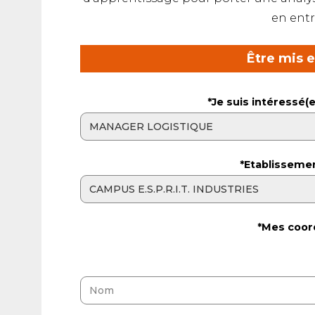
en entr
Être mis 
*Je suis intéressé(e
*Etablisseme
*Mes coor