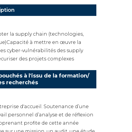
iption
ter la supply chain (technologies,
ue)Capacité à mettre en œuvre la
es cyber-vulnérabilités des supply
écuriser des projets complexes
ouchés à l'issu de la formation/
es recherchés
ntreprise d'accueil. Soutenance d’une
avail personnel d’analyse et de réflexion
pprenant profite de cette année
e sur une mission, un audit, une étude