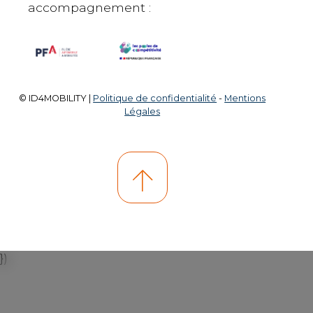
accompagnement :
© ID4MOBILITY |
Politique de confidentialité
-
Mentions
Légales
})