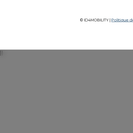
© ID4MOBILITY |
Politique d
})