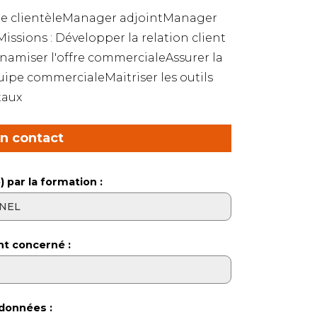
 de clientèleManager adjointManager
ssions : Développer la relation client
ynamiser l'offre commercialeAssurer la
ipe commercialeMaitriser les outils
taux
en contact
) par la formation :
nt concerné :
données :