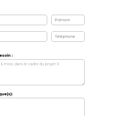
esoin :
ue(s):