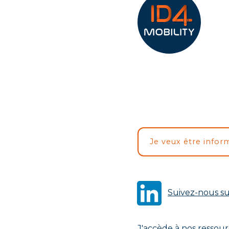
Je veux être infor
Suivez-nous su
J'accède à nos ressou