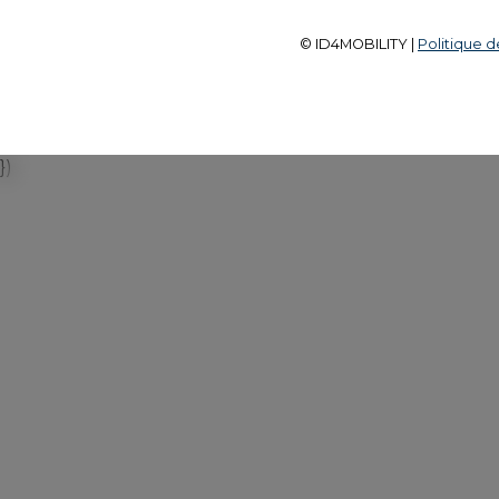
© ID4MOBILITY |
Politique d
})