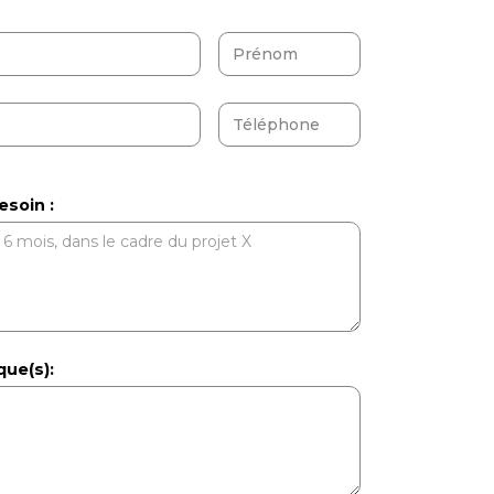
esoin :
ue(s):