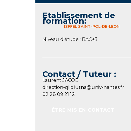
Etablissement de
formation:
ISFFEL SAINT-POL-DE-LEON
Niveau d'étude : BAC+3
Contact / Tuteur :
Laurent JACOB
direction-qlio.iutna@univ-nantes.fr
02 28 09 21 12
ÊTRE MIS EN CONTACT