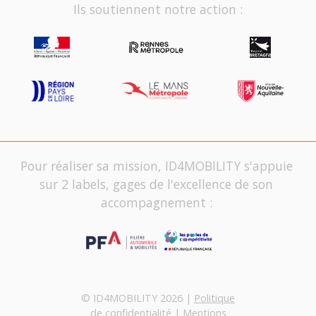
Ils soutiennent notre action :
Pour réaliser sa mission, ID4MOBILITY s'appuie
sur 2 labels, gages de l'excellence de son
accompagnement :
© ID4MOBILITY 2026 |
Politique
de confidentialité
|
Mentions