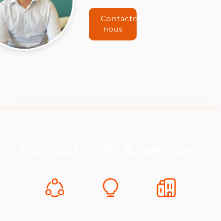
Contactez-
nous
Nos activités & services
Expertise &
Innovation &
Industrie &
Développement
Europe
Croissance