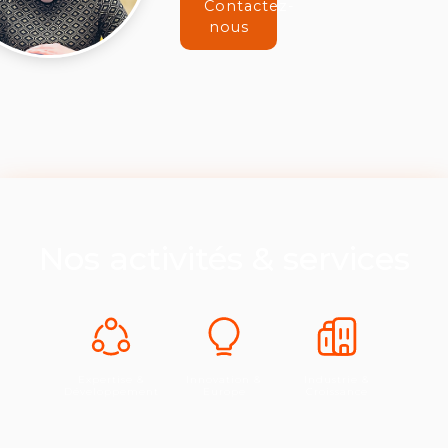
Contactez-
nous
Nos activités & services
Expertise &
Innovation &
Industrie &
Développement
Europe
Croissance