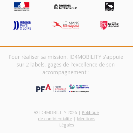
Pour réaliser sa mission, ID4MOBILITY s'appuie
sur 2 labels, gages de l'excellence de son
accompagnement :
© ID4MOBILITY 2026 |
Politique
de confidentialité
|
Mentions
Légales