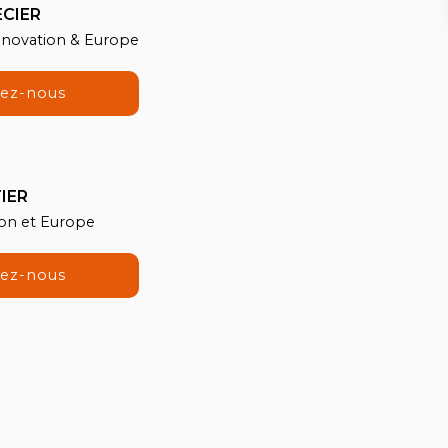
ECIER
Innovation & Europe
tez-nous
IER
ion et Europe
tez-nous