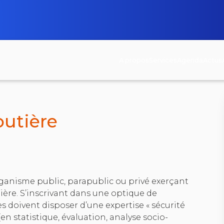
A propos
Services
Agenda
Actus
< retour à la page des appels à projets
outière
rganisme public, parapublic ou privé exerçant
tière. S’inscrivant dans une optique de
s doivent disposer d’une expertise « sécurité
(en statistique, évaluation, analyse socio-