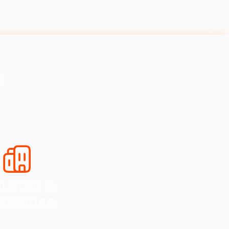
s
ustrie &
oissance