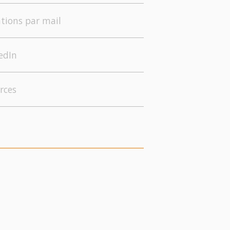
tions par mail
edIn
rces