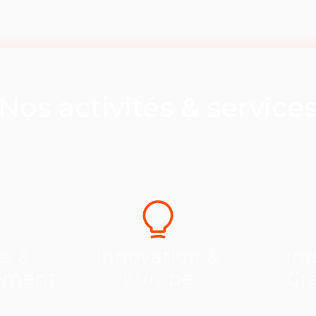
Nos activités & service
se &
Innovation &
Ind
ement
Europe
Cr