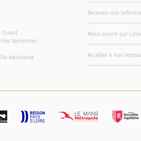
Recevoir nos informa
d Ouest
Nous suivre sur Link
ités terrestres
Accéder à nos ressou
elle-Aquitaine