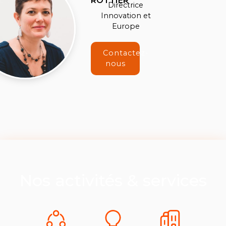
ROTTIER
Directrice
Innovation et
Europe
Contactez-
nous
Nos activités & services