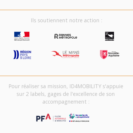
Ils soutiennent notre action :
Pour réaliser sa mission, ID4MOBILITY s'appuie
sur 2 labels, gages de l'excellence de son
accompagnement :