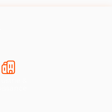
s
ustrie &
oissance