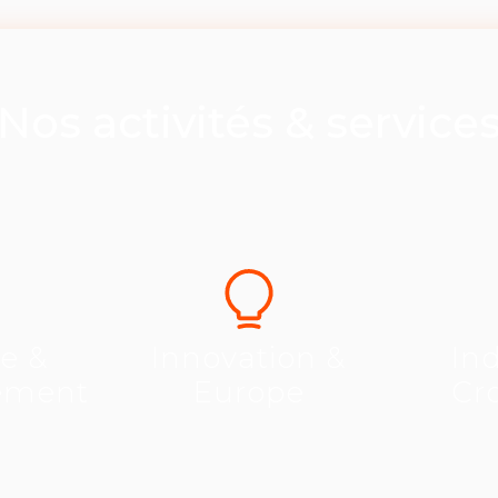
Nos activités & service
se &
Innovation &
Ind
ement
Europe
Cr