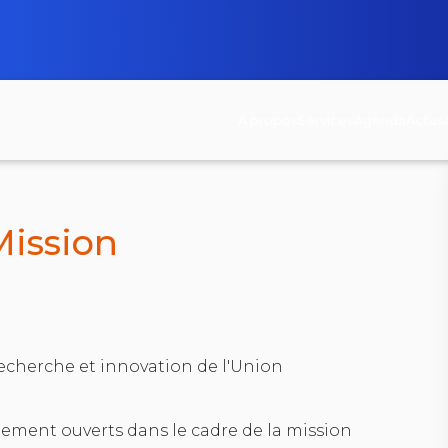
A propos
Services
Agenda
Actus
< retour à la page des appels à projets
Mission
echerche et innovation de l'Union
llement ouverts dans le cadre de la mission