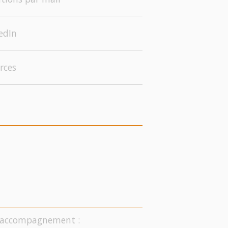
edIn
rces
on accompagnement :