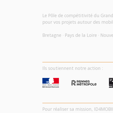
Le Pôle de compétitivité du Gran
pour vos projets autour des mobil
Bretagne · Pays de la Loire · Nouv
Ils soutiennent notre action :
Pour réaliser sa mission, ID4MOBI