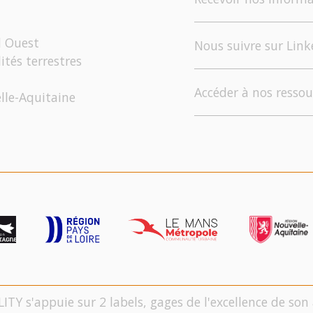
d Ouest
Nous suivre sur Link
ités terrestres
Accéder à nos ressou
elle-Aquitaine
LITY s'appuie sur 2 labels, gages de l'excellence de s