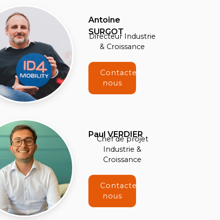
Antoine
SURGOT
Directeur Industrie
& Croissance
Contactez-
nous
Paul VERDIER
Chef de projet
Industrie &
Croissance
Contactez-
nous