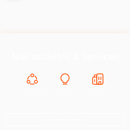
Nos activités & services
Expertise &
Innovation &
Industrie &
Développement
Europe
Croissance
Je découvre nos services