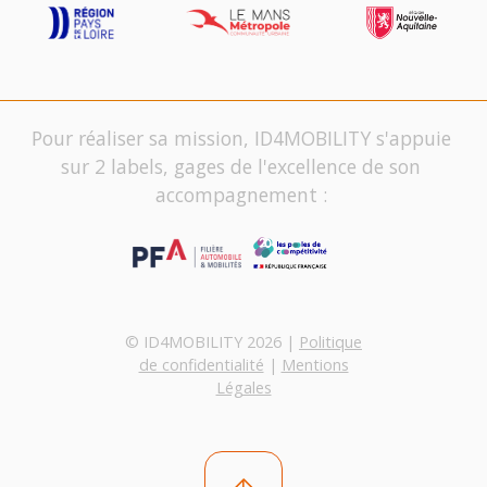
Pour réaliser sa mission, ID4MOBILITY s'appuie
sur 2 labels, gages de l'excellence de son
accompagnement :
© ID4MOBILITY 2026 |
Politique
de confidentialité
|
Mentions
Légales