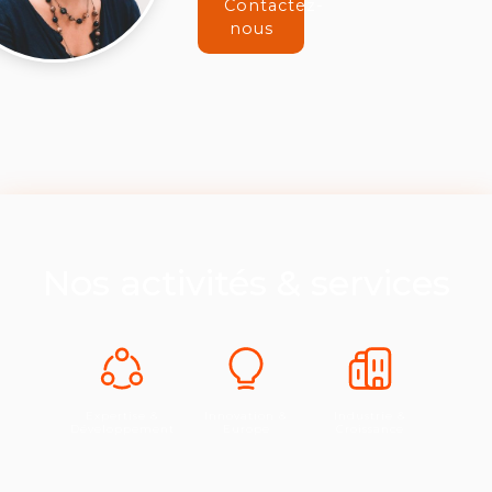
Contactez-
nous
Nos activités & services
Expertise &
Innovation &
Industrie &
Développement
Europe
Croissance