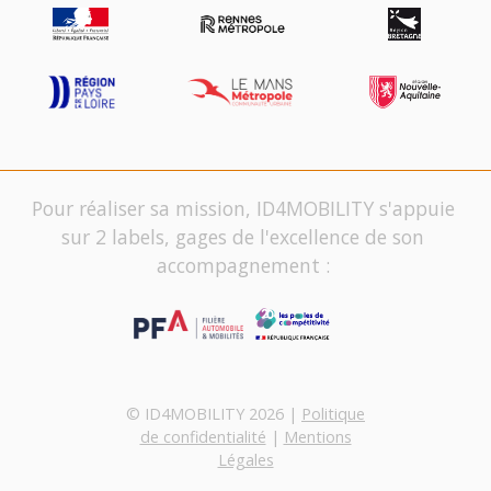
Pour réaliser sa mission, ID4MOBILITY s'appuie
sur 2 labels, gages de l'excellence de son
accompagnement :
© ID4MOBILITY 2026 |
Politique
de confidentialité
|
Mentions
Légales