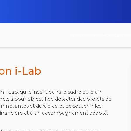
A propos
Services
Agenda
Actus
< retour à la page des appels à projets
on i-Lab
 i-Lab, qui s’inscrit dans le cadre du plan
nce, a pour objectif de détecter des projets de
innovantes et durables, et de soutenir les
e financière et à un accompagnement adapté.