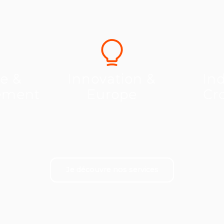
se &
Innovation &
Ind
ement
Europe
Cr
Je découvre nos services