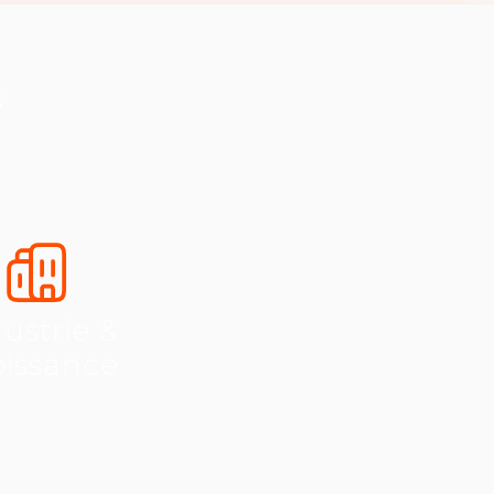
s
ustrie &
oissance