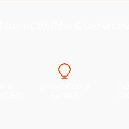
Nos activités & service
se &
Innovation &
Ind
ement
Europe
Cr