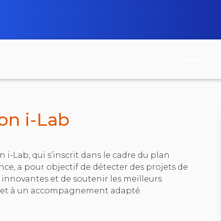
A propos
Services
Agenda
Actus
< retour à la page des appels à projets
on i-Lab
 i-Lab, qui s’inscrit dans le cadre du plan
nce, a pour objectif de détecter des projets de
 innovantes et de soutenir les meilleurs
re et à un accompagnement adapté.