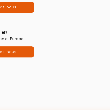
tez-nous
IER
ion et Europe
tez-nous