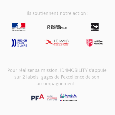
Ils soutiennent notre action :
Pour réaliser sa mission, ID4MOBILITY s'appuie
sur 2 labels, gages de l'excellence de son
accompagnement :