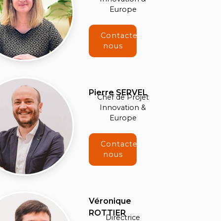
Europe
Contactez-
nous
Pierre SERVEL
Chef de Projet
Innovation &
Europe
Contactez-
nous
Véronique
ROTTIER
Directrice