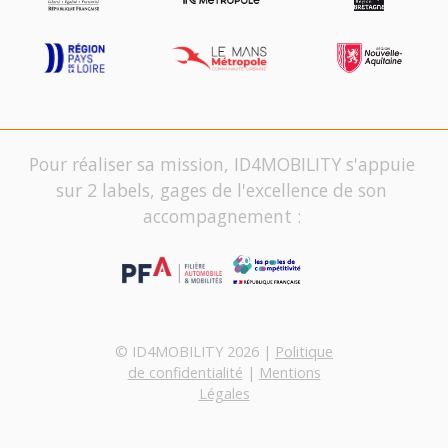
Pour réaliser sa mission, ID4MOBILITY s'appuie
sur 2 labels, gages de l'excellence de son
accompagnement :
© ID4MOBILITY 2026 |
Politique
de confidentialité
|
Mentions
Légales