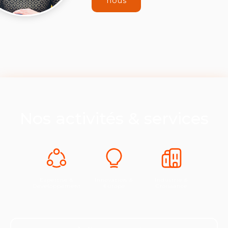
nous
Nos activités & services
Expertise &
Innovation &
Industrie &
Développement
Europe
Croissance