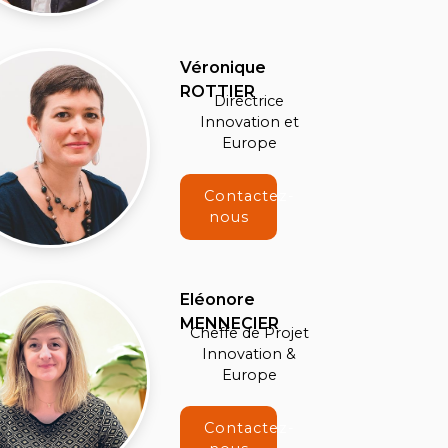
Véronique
ROTTIER
Directrice
Innovation et
Europe
Contactez-
nous
Eléonore
MENNECIER
Cheffe de Projet
Innovation &
Europe
Contactez-