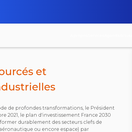
A propos
Services
Agenda
Actus
< retour à la page des appels à projets
ourcés et
dustrielles
de de profondes transformations, le Président
bre 2021, le plan d'investissement France 2030
sformer durablement des secteurs clefs de
 aéronautique ou encore espace) par