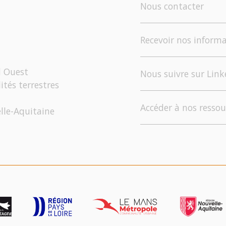
Nous contacter
Recevoir nos informa
d Ouest
Nous suivre sur Link
ités terrestres
Accéder à nos ressou
elle-Aquitaine