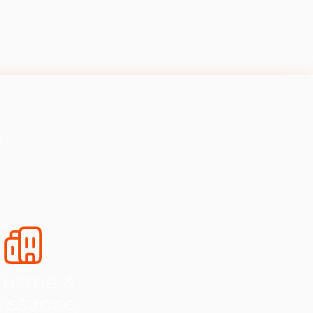
s
ustrie &
oissance