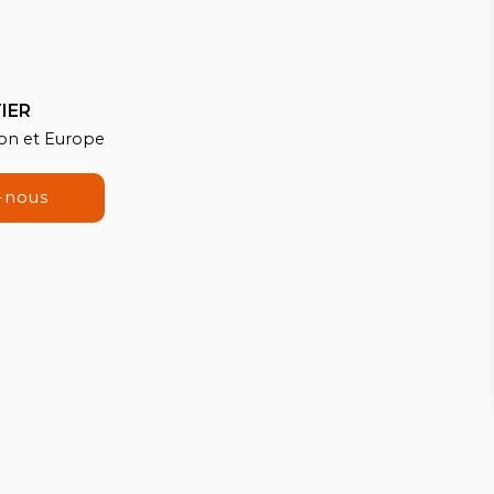
IER
ion et Europe
-nous