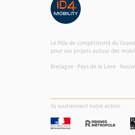
Le Pôle de compétitivité du Gran
pour vos projets autour des mobil
Bretagne · Pays de la Loire · Nouv
Ils soutiennent notre action :