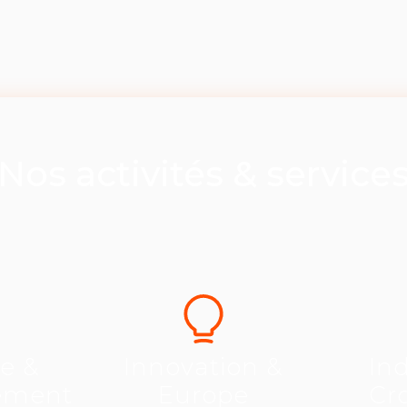
Nos activités & service
se &
Innovation &
Ind
ement
Europe
Cr