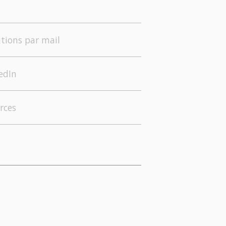
tions par mail
edIn
rces