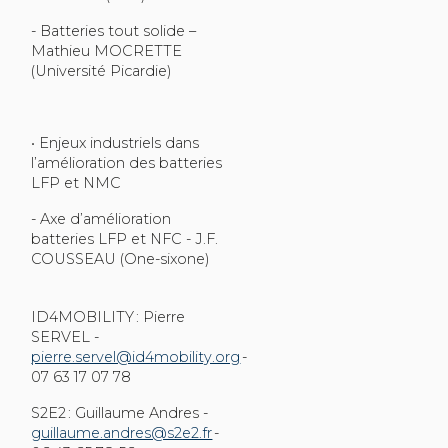
- Batteries tout solide –
Mathieu MOCRETTE
(Université Picardie)
• Enjeux industriels dans
l’amélioration des batteries
LFP et NMC
- Axe d’amélioration
batteries LFP et NFC - J.F.
COUSSEAU (One-sixone)
ID4MOBILITY : Pierre
SERVEL -
pierre.servel@id4mobility.org
-
07 63 17 07 78
S2E2 : Guillaume Andres -
guillaume.andres@s2e2.fr
-