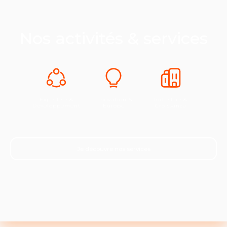
Nos activités & services
Expertise &
Innovation &
Industrie &
Développement
Europe
Croissance
Je découvre nos services