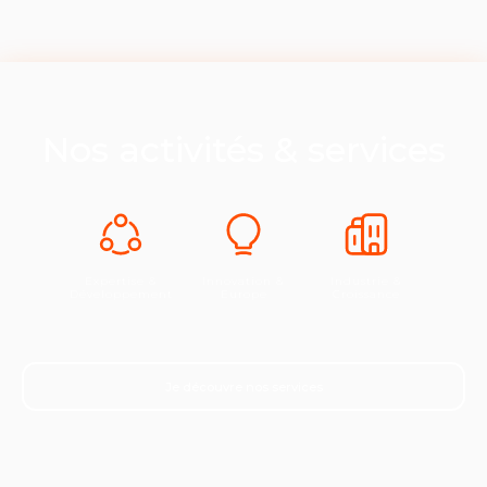
Nos activités & services
Expertise &
Innovation &
Industrie &
Développement
Europe
Croissance
Je découvre nos services