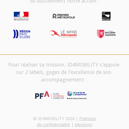
Ils soutiennent notre action :
Pour réaliser sa mission, ID4MOBILITY s'appuie
sur 2 labels, gages de l'excellence de son
accompagnement :
© ID4MOBILITY 2026 |
Politique
de confidentialité
|
Mentions