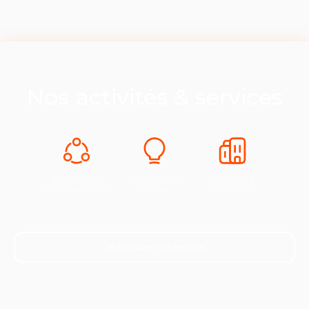
Nos activités & services
Expertise &
Innovation &
Industrie &
Développement
Europe
Croissance
Je découvre nos services