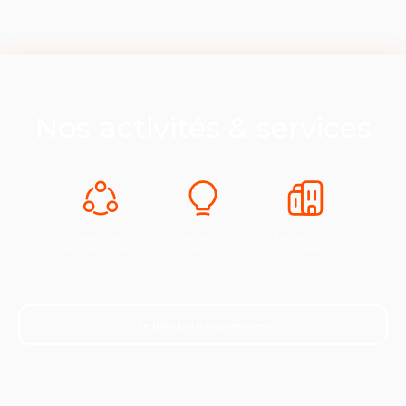
Nos activités & services
Expertise &
Innovation &
Industrie &
Développement
Europe
Croissance
Je découvre nos services