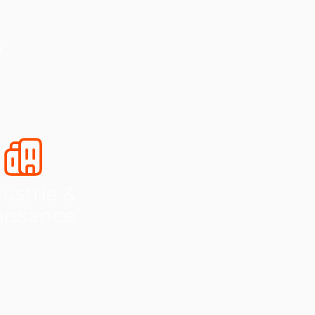
s
ustrie &
oissance