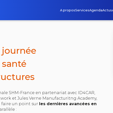
A propos
Services
Agenda
Actus
 journée
 santé
ructures
nale SHM-France en partenariat avec ID4CAR,
etwork et Jules Verne Manufacturitng Academy,
faire un point sur
les dernières avancées en
rallèle :