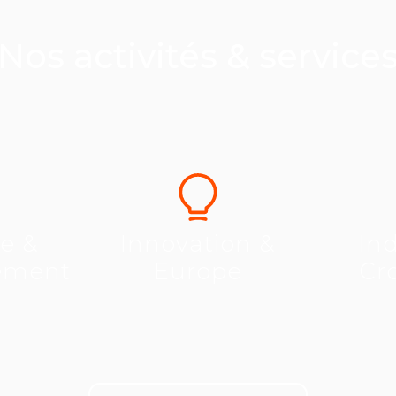
Nos activités & service
se &
Innovation &
Ind
ement
Europe
Cr