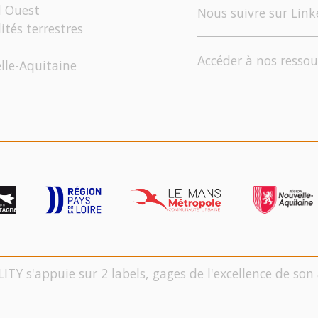
d Ouest
Nous suivre sur Link
ités terrestres
Accéder à nos ressou
elle-Aquitaine
LITY s'appuie sur 2 labels, gages de l'excellence de s