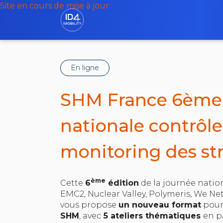
Site en cours de mise à jour
En ligne
SHM France 6ème
nationale contrôle
monitoring des st
ème
Cette
6
édition
de la journée natio
EMC2, Nuclear Valley, Polymeris, We N
vous propose
un nouveau format
pour 
SHM
, avec
5 ateliers thématiques
en pa