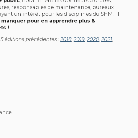
e public
, notamment les donneurs d’ordres,
ures, responsables de maintenance, bureaux
ayant un intérêt pour les disciplines du SHM. Il
s manquer pour en apprendre plus &
ts !
5 éditions précédentes :
2018
,
2019
,
2020
,
2021
,
rance