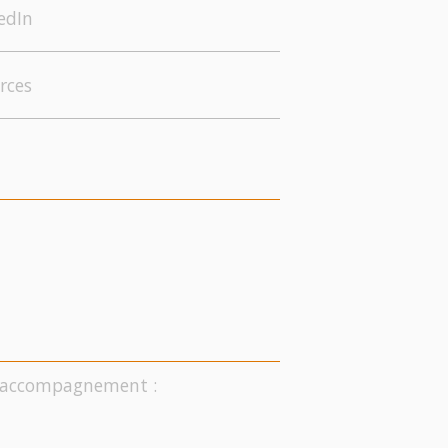
edIn
rces
on accompagnement :