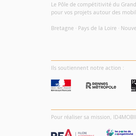
Le Pôle de compétitivité du Gran
pour vos projets autour des mobil
Bretagne · Pays de la Loire · Nouv
Ils soutiennent notre action :
Pour réaliser sa mission, ID4MOBI