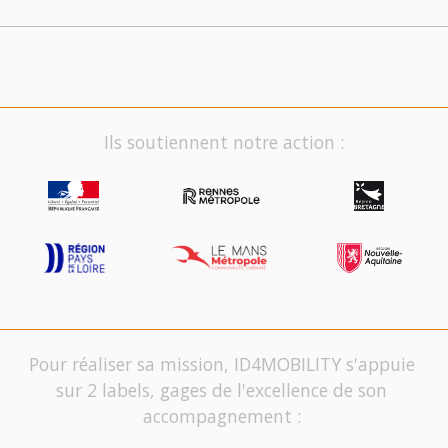
Ils soutiennent notre action :
Pour réaliser sa mission, ID4MOBILITY s'appuie
sur 2 labels, gages de l'excellence de son
accompagnement :