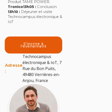
Produit TAME POWER,
Tronico13h05 :
Conclusion
13h10 :
Déjeuner et visite
Technocampus électronique &
IoT
S'incrire à
l'événement
Technocampus
électronique & IoT, 7
Adresse
Rue du Bon Puits,
:
49480 Verrières-en-
Anjou, France