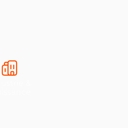
s
ustrie &
oissance