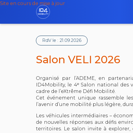
Site en cours de mise à jour
RdV le :
21.09.2026
Salon VELI 2026
Organisé par l’ADEME, en partenari
ID4Mobility, le 4ᵉ Salon national des vé
cadre de l’eXtrême Défi Mobilité.
Cet événement unique rassemble les 
l’avenir d’une mobilité plus légère, dura
Les véhicules intermédiaires – économi
de nouvelles réponses aux défis env
territoires. Le salon invite à explorer