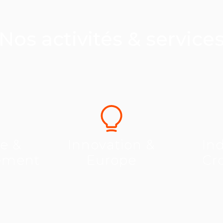
Nos activités & service
se &
Innovation &
Ind
ement
Europe
Cr