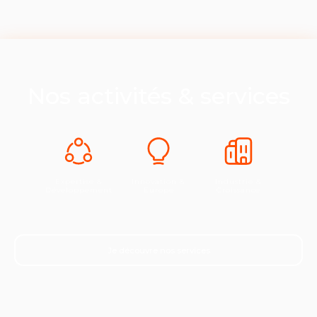
Nos activités & services
Expertise &
Innovation &
Industrie &
Développement
Europe
Croissance
Je découvre nos services