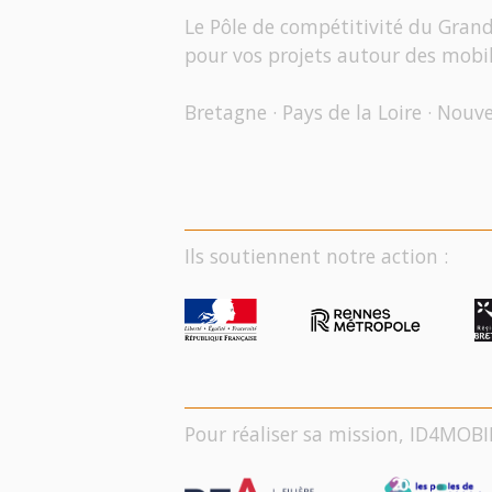
Le Pôle de compétitivité du Gran
pour vos projets autour des mobil
Bretagne · Pays de la Loire · Nouv
Ils soutiennent notre action :
Pour réaliser sa mission, ID4MOBI