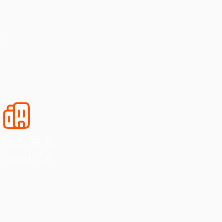
s
ustrie &
oissance