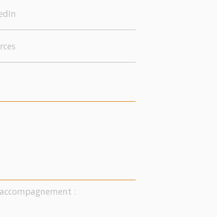
edIn
rces
on accompagnement :