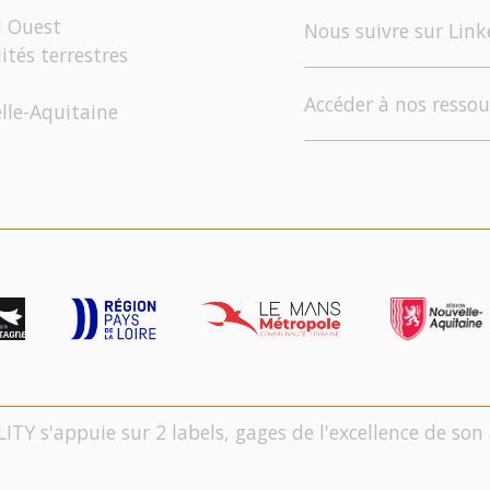
d Ouest
Nous suivre sur Link
ités terrestres
Accéder à nos ressou
elle-Aquitaine
LITY s'appuie sur 2 labels, gages de l'excellence de s