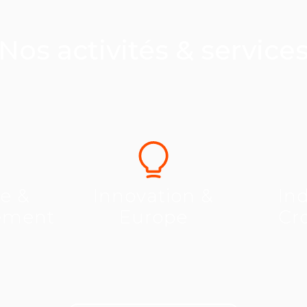
Nos activités & service
se &
Innovation &
Ind
ement
Europe
Cr