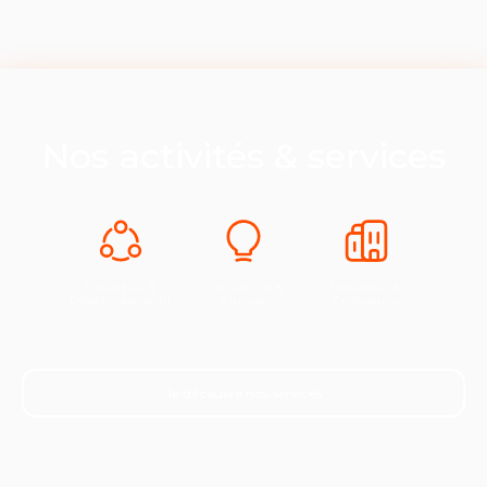
Nos activités & services
Expertise &
Innovation &
Industrie &
Développement
Europe
Croissance
Je découvre nos services